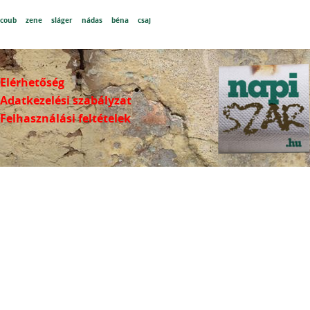
coub
zene
sláger
nádas
béna
csaj
Elérhetőség
Adatkezelési szabályzat
Felhasználási feltételek