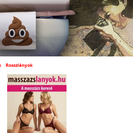
k
Rosszlányok