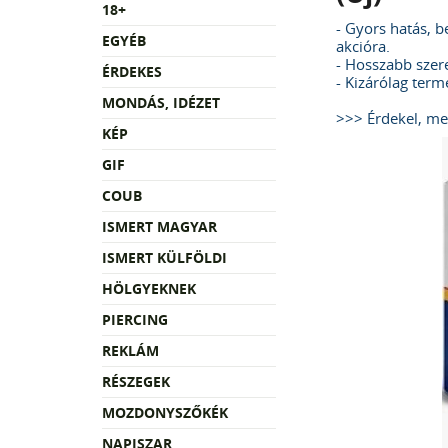
18+
- Gyors hatás, b
EGYÉB
akcióra.
- Hosszabb szere
ÉRDEKES
- Kizárólag term
MONDÁS, IDÉZET
>>> Érdekel, m
KÉP
GIF
COUB
ISMERT MAGYAR
ISMERT KÜLFÖLDI
HÖLGYEKNEK
PIERCING
REKLÁM
RÉSZEGEK
MOZDONYSZŐKÉK
NAPISZAR