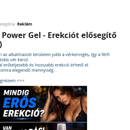
ategória:
Reklám
 Power Gel - Erekciót elősegítő
)
 az alkalmazott területen jobb a vérkeringés, így a férfi
több vér kerül.
al erőteljesebb és hosszabb erekció érhető el.
lomra elegendő mennyiség...
egnézem <<<