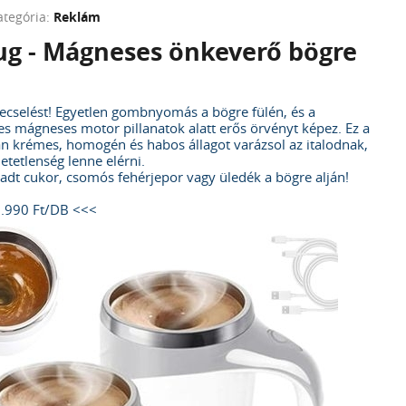
ategória:
Reklám
g - Mágneses önkeverő bögre
pecselést! Egyetlen gombnyomás a bögre fülén, és a
es mágneses motor pillanatok alatt erős örvényt képez. Ez a
an krémes, homogén és habos állagot varázsol az italodnak,
hetetlenség lenne elérni.
adt cukor, csomós fehérjepor vagy üledék a bögre alján!
3.990 Ft/DB <<<