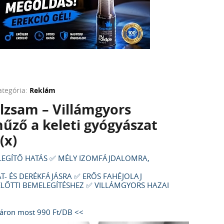
ategória:
Reklám
alzsam – Villámgyors
űző a keleti gyógyászat
(x)
LEGÍTŐ HATÁS ✅ MÉLY IZOMFÁJDALOMRA,
T- ÉS DERÉKFÁJÁSRA ✅ ERŐS FAHÉJOLAJ
LŐTTI BEMELEGÍTÉSHEZ ✅ VILLÁMGYORS HAZAI
 áron most 990 Ft/DB <<