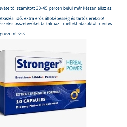
evételtől számított 30-45 percen belül már készen állsz az
tkezési idő, extra erős állóképesség és tartós erekció!
észetes összetevőket tartalmaz - mellékhatásoktól mentes.
egnézem! <<<