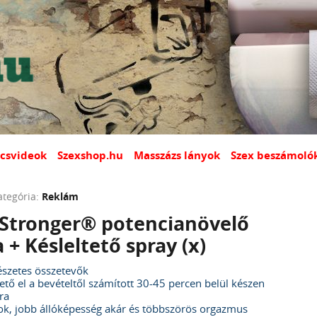
csvideok
Szexshop.hu
Masszázs lányok
Szex beszámoló
ategória:
Reklám
 Stronger® potencianövelő
 + Késleltető spray (x)
szetes összetevők
tő el a bevételtől számított 30-45 percen belül készen
ra
k, jobb állóképesség akár és többszörös orgazmus