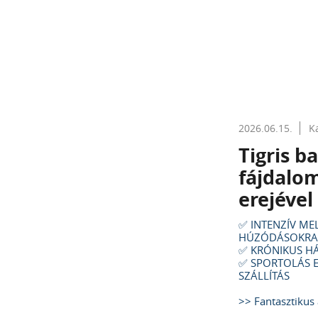
2026.06.15.
K
Tigris b
fájdalom
erejével 
✅ INTENZÍV ME
HÚZÓDÁSOKRA
✅ KRÓNIKUS HÁ
✅ SPORTOLÁS E
SZÁLLÍTÁS
>> Fantasztikus