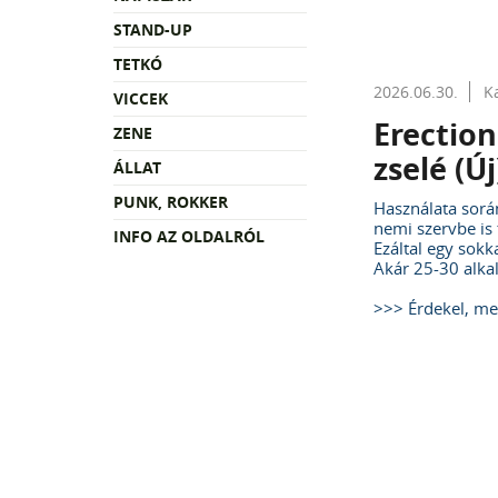
STAND-UP
TETKÓ
2026.06.30.
K
VICCEK
Erection
ZENE
zselé (Új
ÁLLAT
PUNK, ROKKER
Használata során
nemi szervbe is 
INFO AZ OLDALRÓL
Ezáltal egy sokk
Akár 25-30 alka
>>> Érdekel, m