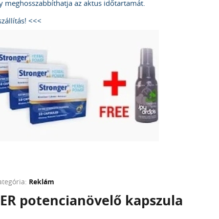
y meghosszabbíthatja az aktus időtartamát.
zállítás! <<<
ategória:
Reklám
R potencianövelő kapszula