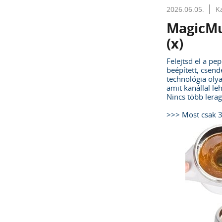
2026.06.05.
K
MagicMu
(x)
Felejtsd el a pe
beépített, csend
technológia oly
amit kanállal le
Nincs több lerag
>>> Most csak 