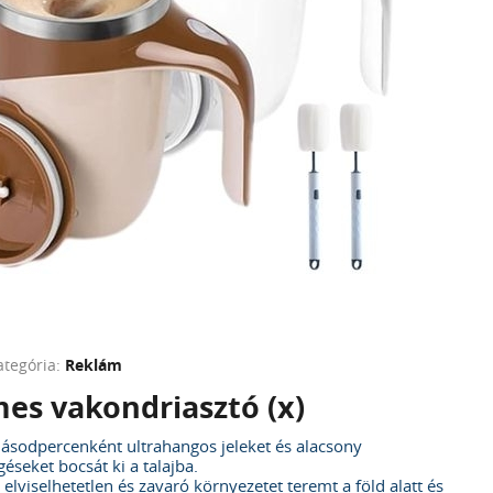
ategória:
Reklám
es vakondriasztó (x)
ásodpercenként ultrahangos jeleket és alacsony
géseket bocsát ki a talajba.
elviselhetetlen és zavaró környezetet teremt a föld alatt és