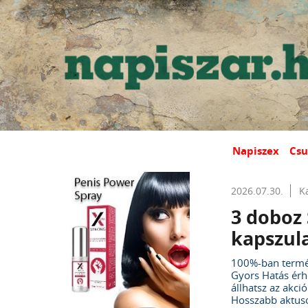
Napiszex
Csu
2026.07.30.
K
3 doboz
kapszula
100%-ban termé
Gyors Hatás érhe
állhatsz az akció
Hosszabb aktuso