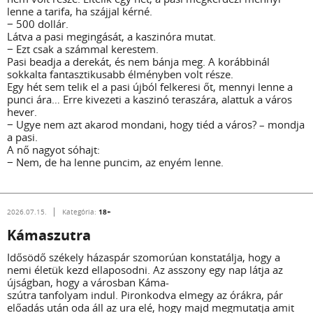
lenne a tarifa, ha szájjal kérné.
− 500 dollár.
Látva a pasi megingását, a kaszinóra mutat.
− Ezt csak a számmal kerestem.
Pasi beadja a derekát, és nem bánja meg. A korábbinál
sokkalta fantasztikusabb élményben volt része.
Egy hét sem telik el a pasi újból felkeresi őt, mennyi lenne a
punci ára… Erre kivezeti a kaszinó teraszára, alattuk a város
hever.
− Ugye nem azt akarod mondani, hogy tiéd a város? – mondja
a pasi.
A nő nagyot sóhajt:
− Nem, de ha lenne puncim, az enyém lenne.
18+
2026.07.15.
Kategória:
Kámaszutra
Idősödő székely házaspár szomorúan konstatálja, hogy a
nemi életük kezd ellaposodni. Az asszony egy nap látja az
újságban, hogy a városban Káma-
szútra tanfolyam indul. Pironkodva elmegy az órákra, pár
előadás után oda áll az ura elé, hogy majd megmutatja amit