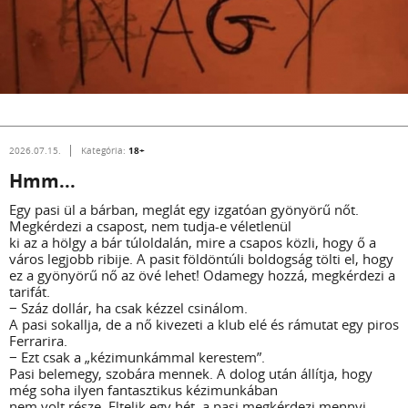
18+
2026.07.15.
Kategória:
Hmm...
Egy pasi ül a bárban, meglát egy izgatóan gyönyörű nőt.
Megkérdezi a csapost, nem tudja-e véletlenül
ki az a hölgy a bár túloldalán, mire a csapos közli, hogy ő a
város legjobb ribije. A pasit földöntúli boldogság tölti el, hogy
ez a gyönyörű nő az övé lehet! Odamegy hozzá, megkérdezi a
tarifát.
− Száz dollár, ha csak kézzel csinálom.
A pasi sokallja, de a nő kivezeti a klub elé és rámutat egy piros
Ferrarira.
− Ezt csak a „kézimunkámmal kerestem”.
Pasi belemegy, szobára mennek. A dolog után állítja, hogy
még soha ilyen fantasztikus kézimunkában
nem volt része. Eltelik egy hét, a pasi megkérdezi mennyi