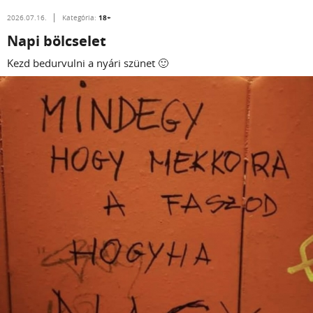
18+
2026.07.16.
Kategória:
Napi bölcselet
Kezd bedurvulni a nyári szünet 🙂