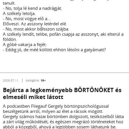
tanult.
- No, tolja lé kend a nadrágját.
A székely letolja.
- No, most vögye elő a...
Előveszi. Az asszony letérdel elé.
- No, most akkor b@sszon szájba.
A székely lendít, telibe, pofán csapja az asszonyt, aki elterül a
földön.
A góbé vakarja a fejét:
- Eddig jó, de méé köllött ehhön létolni a gatyámatt?
18+
2026.07.11.
Kategória:
Bejárta a legkeményebb BÖRTÖNÖKET és
elmeséli miket látott
A podcastben Fliegauf Gergely börtönpszichológussal
beszélgetünk arról, milyen az élet a rácsok mögött.
Gergely számos hazai börtönben dolgozott, testközelből látta
a zárt világ működését, és egészen megrázó történeteket hoz
abból a közegből, ahová a legtöbben sosem láthatunk be.