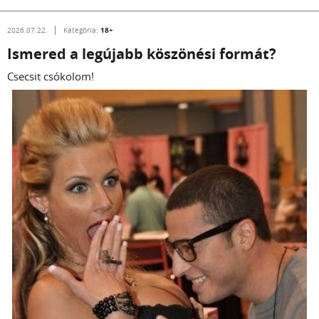
18+
2026.07.22.
Kategória:
Ismered a legújabb köszönési formát?
Csecsit csókolom!