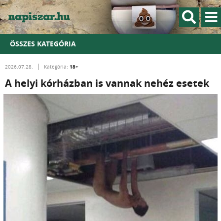
ÖSSZES KATEGÓRIA
18+
2026.07.28.
Kategória:
A helyi kórházban is vannak nehéz esetek