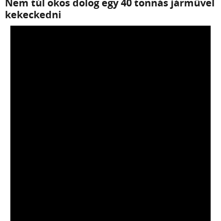
Nem túl okos dolog egy 40 tonnás járművel
kekeckedni