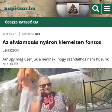
ÖSSZES KATEGÓRIA
Kép
2026.08.07.
Kategória:
Az alvázmosás nyáron kiemelten fontos
Sziasztok!
Amúgy meg üzenjük a néninek, hogy szandálhoz nem húzunk
zoknit 🙂