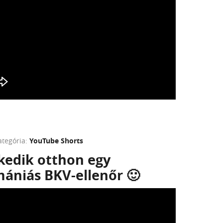
ategória:
YouTube Shorts
lkedik otthon egy
niás BKV-ellenőr 🙂