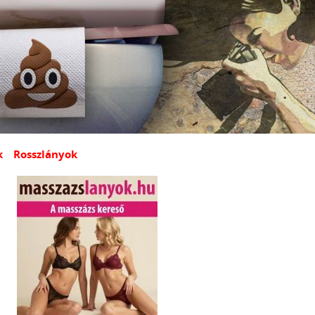
k
Rosszlányok