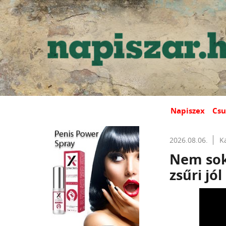
Napiszex
Csu
2026.08.06.
K
Nem sok 
zsűri jó