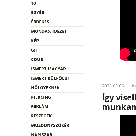
18+
EGYÉB
ÉRDEKES
MONDÁS, IDÉZET
KÉP
GIF
COUB
ISMERT MAGYAR
ISMERT KÜLFÖLDI
2026.08.06.
K
HÖLGYEKNEK
Így vise
PIERCING
munkamá
REKLÁM
RÉSZEGEK
MOZDONYSZŐKÉK
NAPISZAR