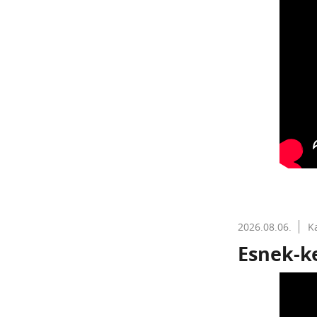
2026.08.06.
K
Esnek-k