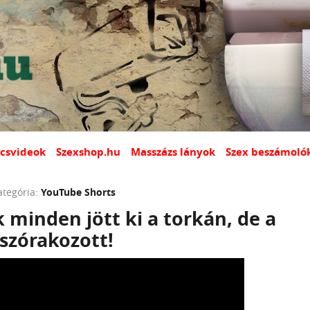
csvideok
Szexshop.hu
Masszázs lányok
Szex beszámoló
ategória:
YouTube Shorts
minden jött ki a torkán, de a
l szórakozott!