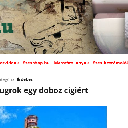
csvideok
Szexshop.hu
Masszázs lányok
Szex beszámoló
ategória:
Érdekes
eugrok egy doboz cigiért