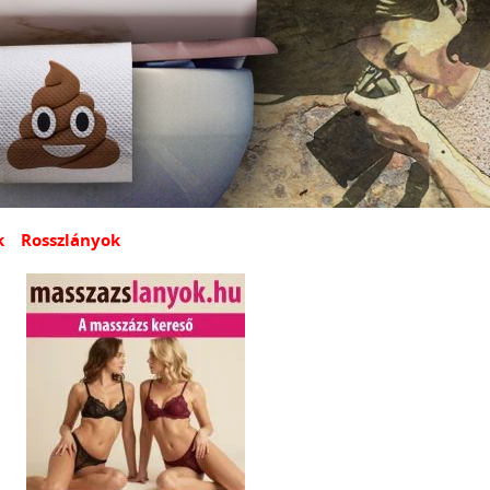
k
Rosszlányok