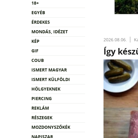
18+
EGYÉB
ÉRDEKES
MONDÁS, IDÉZET
2026.08.06.
K
KÉP
Így készü
GIF
COUB
ISMERT MAGYAR
ISMERT KÜLFÖLDI
HÖLGYEKNEK
PIERCING
REKLÁM
RÉSZEGEK
MOZDONYSZŐKÉK
NAPISZAR