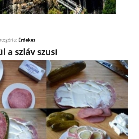
ategória:
Érdekes
l a szláv szusi