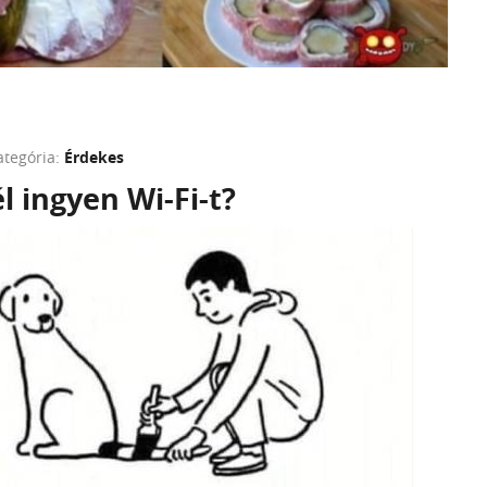
ategória:
Érdekes
l ingyen Wi-Fi-t?