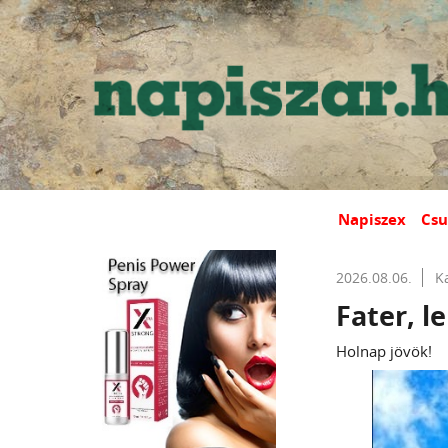
Napiszex
Csu
2026.08.06.
K
Fater, l
Holnap jövök!