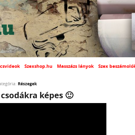
csvideok
Szexshop.hu
Masszázs lányok
Szex beszámoló
ategória:
Részegek
 csodákra képes 🙂