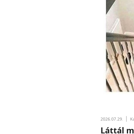
2026.07.29.
K
Láttál m