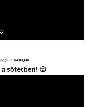
ategória:
Részegek
 a sötétben! 🙂