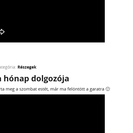
ategória:
Részegek
a hónap dolgozója
a meg a szombat estét, már ma felöntött a garatra 🙂