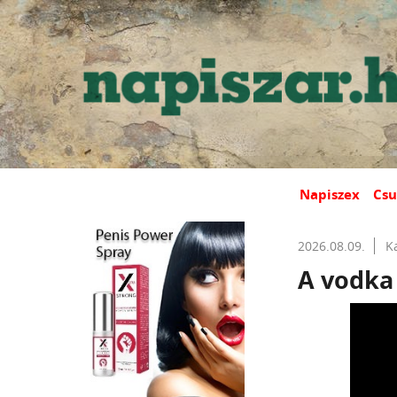
Napiszex
Csu
2026.08.09.
K
A vodka