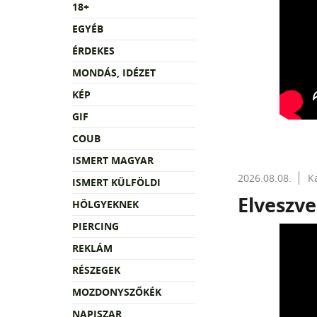
18+
EGYÉB
ÉRDEKES
MONDÁS, IDÉZET
KÉP
GIF
COUB
ISMERT MAGYAR
2026.08.08.
K
ISMERT KÜLFÖLDI
Elveszve
HÖLGYEKNEK
PIERCING
REKLÁM
RÉSZEGEK
MOZDONYSZŐKÉK
NAPISZAR