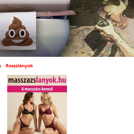
k
Rosszlányok