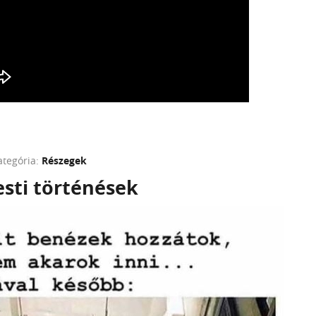
ategória:
Részegek
sti történések