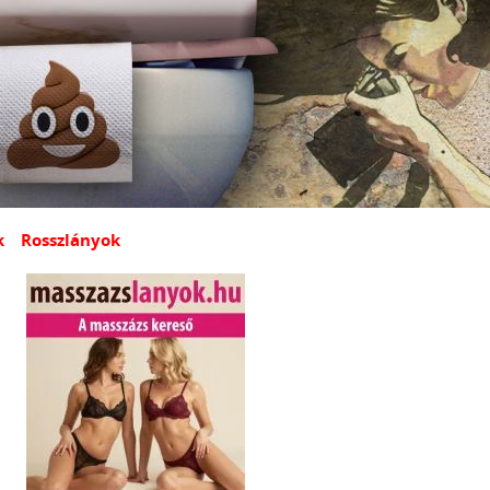
k
Rosszlányok