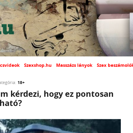
csvideok
Szexshop.hu
Masszázs lányok
Szex beszámoló
ategória:
18+
m kérdezi, hogy ez pontosan
lható?