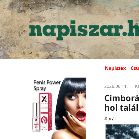
Napiszex
Csu
2026.06.11.
K
Cimborá
hol talá
#orál