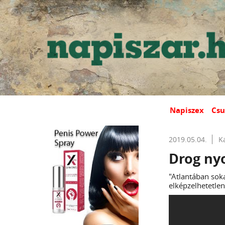
Napiszex
Csu
2019.05.04.
K
Drog ny
"Atlantában sok
elképzelhetetlen.