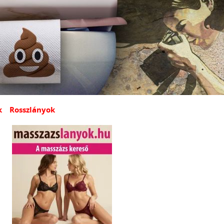
k
Rosszlányok