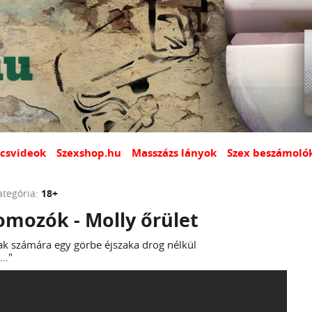
csvideok
Szexshop.hu
Masszázs lányok
Szex beszámoló
ategória:
18+
omozók - Molly őrület
ak számára egy görbe éjszaka drog nélkül
.."