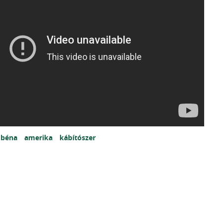
béna
amerika
kábítószer