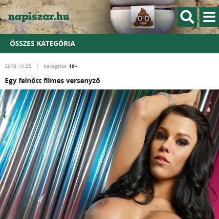
ÖSSZES KATEGÓRIA
18+
2018.10.25.
Kategória:
Egy felnőtt filmes versenyző