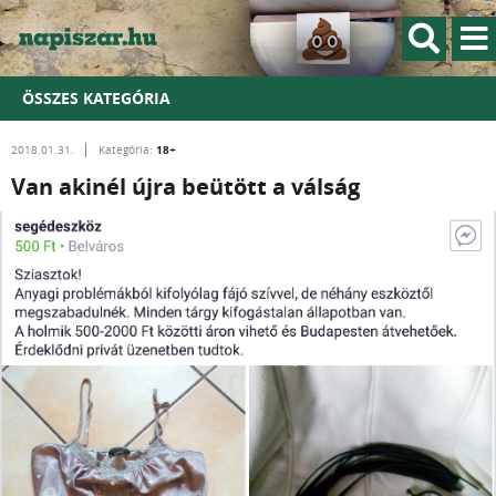
ÖSSZES KATEGÓRIA
18+
2018.01.31.
Kategória:
Van akinél újra beütött a válság