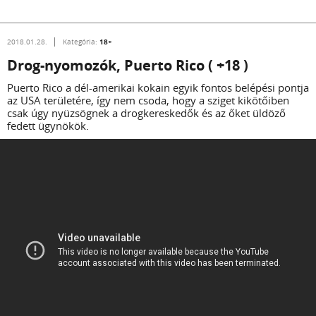
18+
2018.01.28.
Kategória:
Drog-nyomozók, Puerto Rico ( +18 )
Puerto Rico a dél-amerikai kokain egyik fontos belépési pontja
az USA területére, így nem csoda, hogy a sziget kikötőiben
csak úgy nyüzsögnek a drogkereskedők és az őket üldöző
fedett ügynökök.