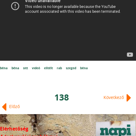
béna
béna
sitt
videó
elítélt
rab
szeged
béna
138
Következő
Előző
Elérhetőség