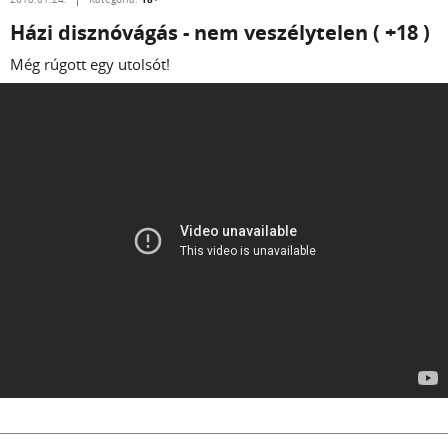
Házi disznóvágás - nem veszélytelen ( +18 )
Még rúgott egy utolsót!