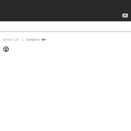
18+
2018.01.25.
Kategória:
😮