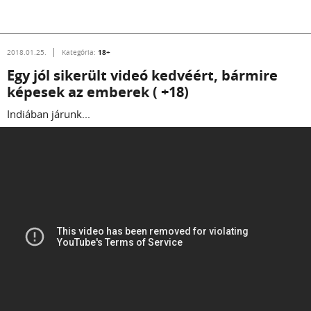
18+
2018.01.25.
Kategória:
Egy jól sikerült videó kedvéért, bármire
képesek az emberek ( +18)
Indiában járunk...