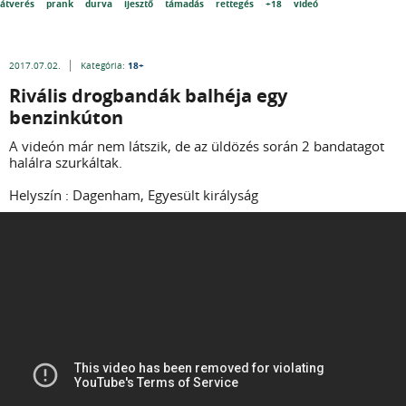
átverés
prank
durva
ijesztő
támadás
rettegés
+18
videó
18+
2017.07.02.
Kategória:
Rivális drogbandák balhéja egy
benzinkúton
A videón már nem látszik, de az üldözés során 2 bandatagot
halálra szurkáltak.
Helyszín : Dagenham, Egyesült királyság