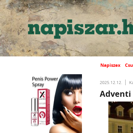
Napiszex
Csu
2025.12.12.
K
Adventi 