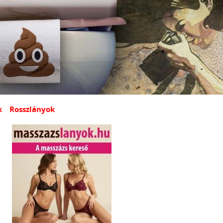
k
Rosszlányok