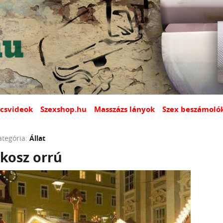
csvideok
Szexshop.hu
Masszázs lányok
Szex beszámoló
ategória:
Állat
kosz orrú