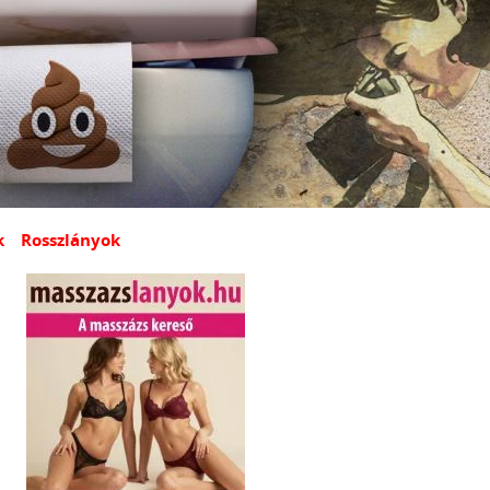
k
Rosszlányok