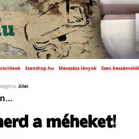
csvideok
Szexshop.hu
Masszázs lányok
Szex beszámoló
ategória:
Állat
n...