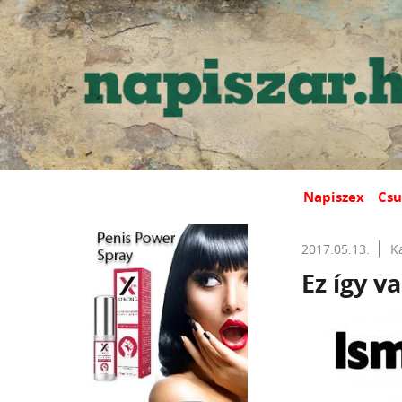
Napiszex
Csu
2017.05.13.
K
Ez így va