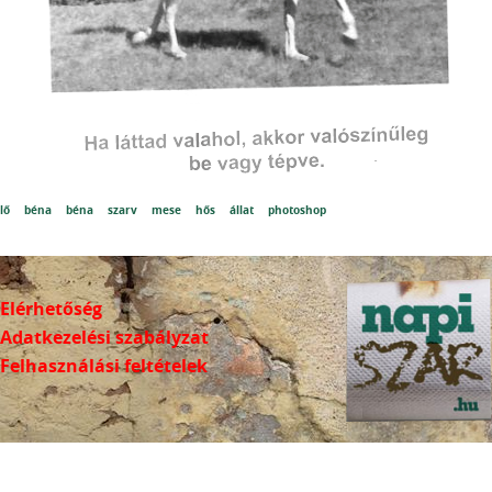
lő
béna
béna
szarv
mese
hős
állat
photoshop
Elérhetőség
Adatkezelési szabályzat
Felhasználási feltételek