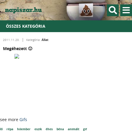
ÖSSZES KATEGÓRIA
Állat
2011.11.20.
Kategória:
Megéhezett 🙂
see more
Gifs
lő
répa
hóember
eszik
éhes
béna
animált
gif