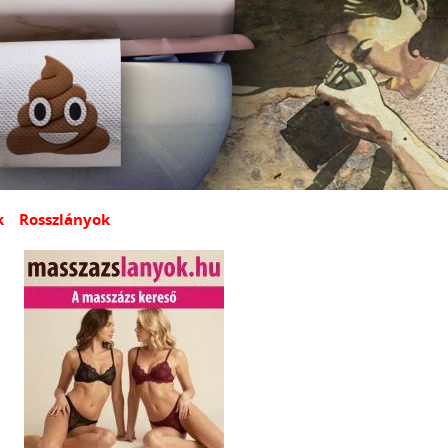
k
Rosszlányok