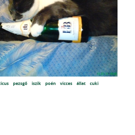
cicus
pezsgő
iszik
poén
vicces
állat
cuki