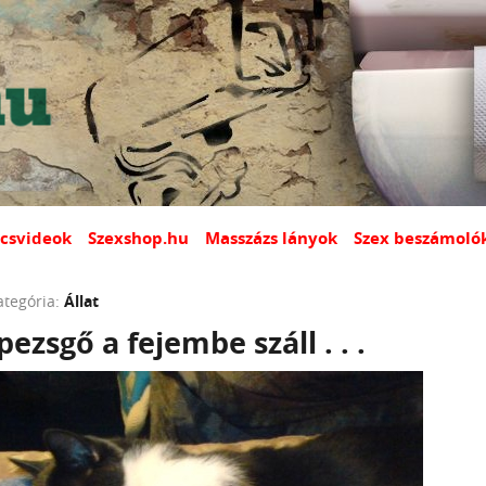
csvideok
Szexshop.hu
Masszázs lányok
Szex beszámoló
ategória:
Állat
pezsgő a fejembe száll . . .