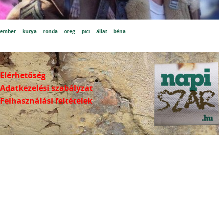
ember
kutya
ronda
öreg
pici
állat
béna
Elérhetőség
Adatkezelési szabályzat
Felhasználási feltételek