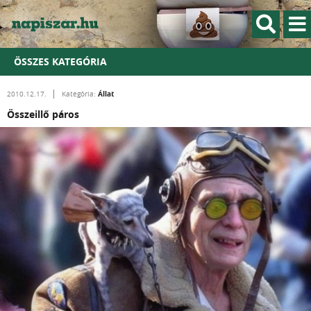
ÖSSZES KATEGÓRIA
Állat
2010.12.17.
Kategória:
Összeillő páros