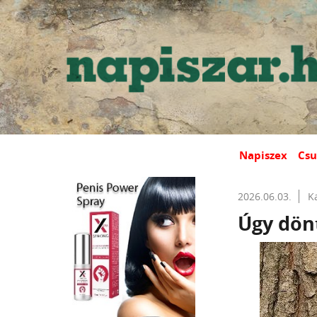
Napiszex
Csu
2026.06.03.
K
Úgy dönt