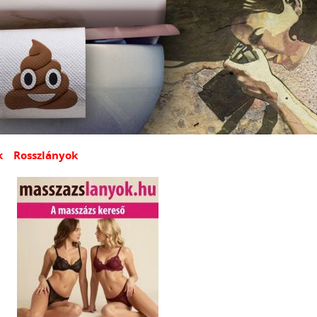
k
Rosszlányok