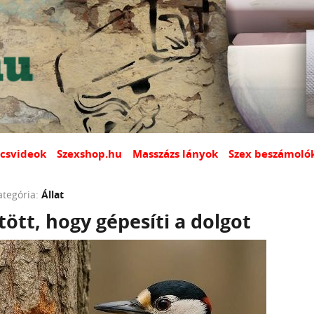
csvideok
Szexshop.hu
Masszázs lányok
Szex beszámoló
ategória:
Állat
ött, hogy gépesíti a dolgot