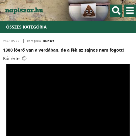
ÖSSZES KATEGÓRIA
Baleset
2026.05.27.
Kategória:
1300 lóerő van a verdában, de a fék az sajnos nem fogott!
Kár érte! 🙁