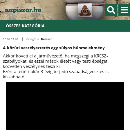
ÖSSZES KATEGÓRIA
Baleset
2026.07.03.
Kategória:
A közúti veszélyeztetés egy súlyos bűncselekmény
Akkor követi el a járművezető, ha megszegi a KRESZ-
szabályokat, és ezzel mások életét vagy testi épségét
közvetlen veszélynek teszi ki.
Ezért a tettért akár 3 évig terjedő szabadságvesztés is
kiszabható.