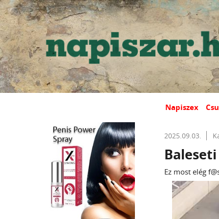
Napiszex
Csu
2025.09.03.
K
Baleseti
Ez most elég f@s