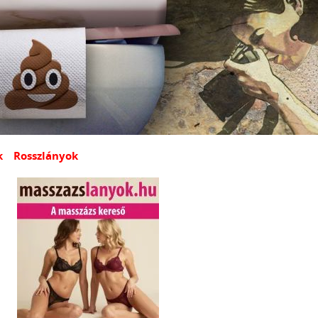
k
Rosszlányok