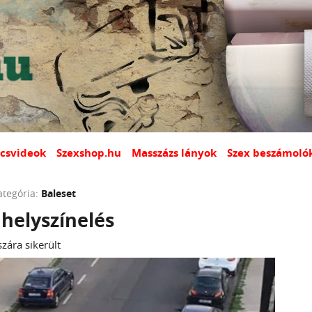
csvideok
Szexshop.hu
Masszázs lányok
Szex beszámoló
ategória:
Baleset
 helyszínelés
zára sikerült