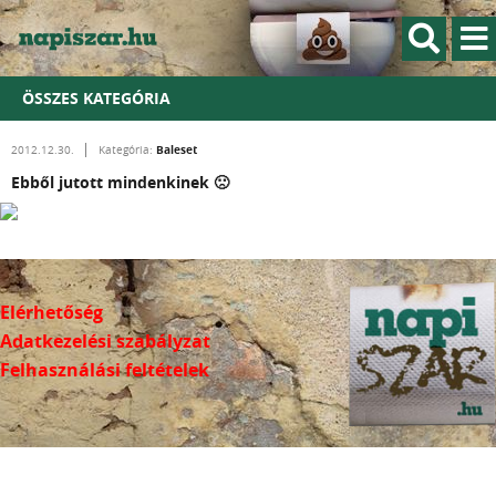
ÖSSZES KATEGÓRIA
Baleset
2012.12.30.
Kategória:
Ebből jutott mindenkinek 🙁
Elérhetőség
Adatkezelési szabályzat
Felhasználási feltételek