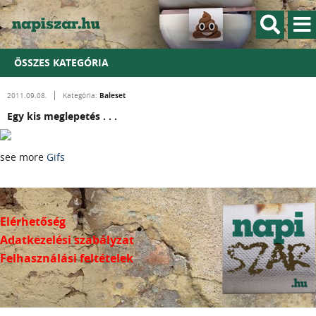
ÖSSZES KATEGÓRIA
Baleset
2011.09.08.
Kategória:
Egy kis meglepetés . . .
see more
Gifs
Elérhetőség
Adatkezelési szabályzat
Felhasználási feltételek