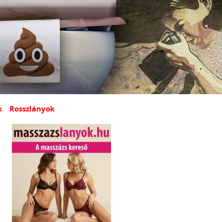
k
Rosszlányok