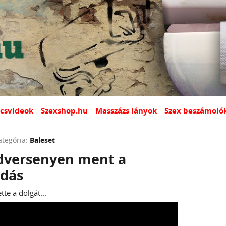
csvideok
Szexshop.hu
Masszázs lányok
Szex beszámoló
ategória:
Baleset
dversenyen ment a
dás
te a dolgát...