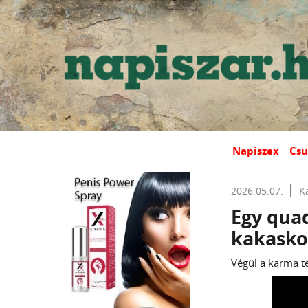
Napiszex
Csu
2026.05.07.
K
Egy qua
kakasko
Végül a karma tet