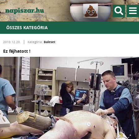
ÖSSZES KATEGÓRIA
Baleset
2010.12.20.
Kategória:
Ez fájhatott !