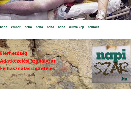
béna
ember
béna
béna
béna
béna
durva kép
brutális
Elérhetőség
Adatkezelési szabályzat
Felhasználási feltételek