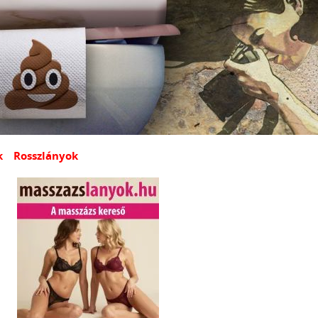
k
Rosszlányok