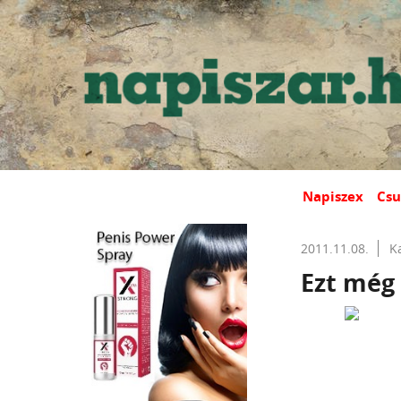
Napiszex
Csu
2011.11.08.
K
Ezt még 