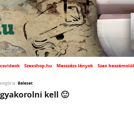
csvideok
Szexshop.hu
Masszázs lányok
Szex beszámoló
ategória:
Baleset
gyakorolni kell 🙂