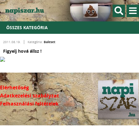
ÖSSZES KATEGÓRIA
Baleset
2011.08.19.
Kategória:
Figyelj hová állsz !
Elérhetőség
Adatkezelési szabályzat
Felhasználási feltételek