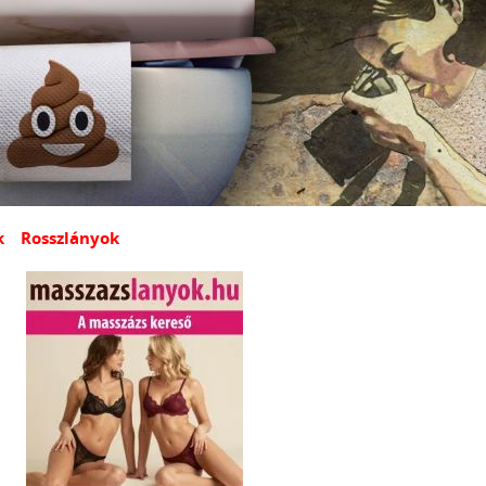
k
Rosszlányok