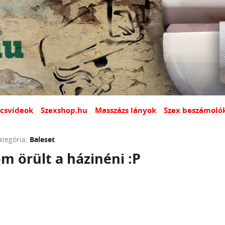
csvideok
Szexshop.hu
Masszázs lányok
Szex beszámoló
ategória:
Baleset
 örült a házinéni :P