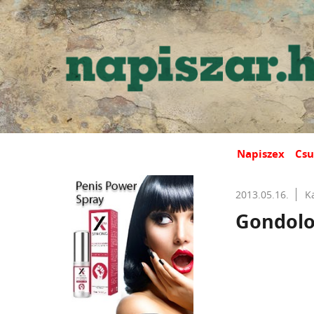
Napiszex
Csu
2013.05.16.
K
Gondolom