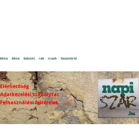
béna
béna
baleset
rali
crash
összetörte
Elérhetőség
Adatkezelési szabályzat
Felhasználási feltételek