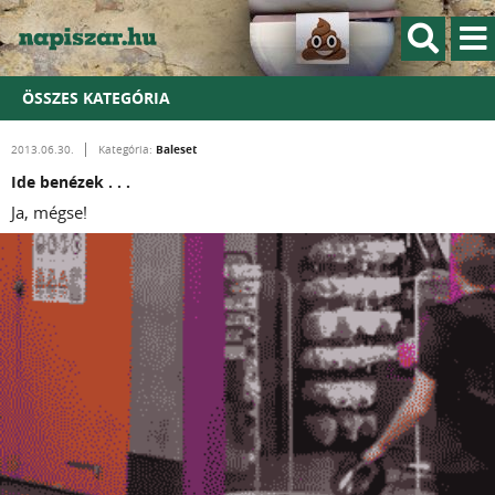
ÖSSZES KATEGÓRIA
Baleset
2013.06.30.
Kategória:
Ide benézek . . .
Ja, mégse!