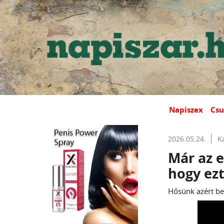
Napiszex
Csu
2026.05.24.
K
Már az e
hogy ez
Hősünk azért bevá