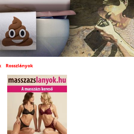
k
Rosszlányok