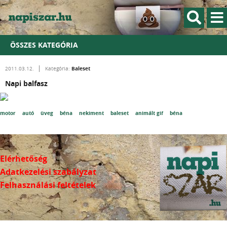
ÖSSZES KATEGÓRIA
Baleset
2011.03.12.
Kategória:
Napi balfasz
motor
autó
üveg
béna
nekiment
baleset
animált gif
béna
Elérhetőség
Adatkezelési szabályzat
Felhasználási feltételek