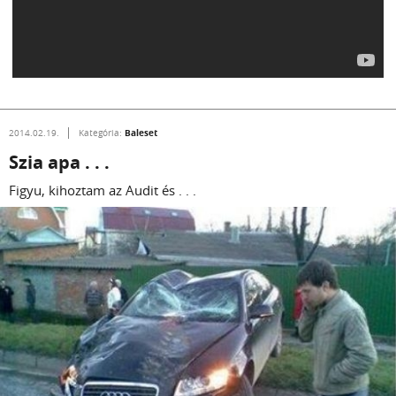
Baleset
2014.02.19.
Kategória:
Szia apa . . .
Figyu, kihoztam az Audit és . . .