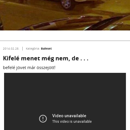
Baleset
2014.02.28.
Kategória:
Kifelé menet még nem, de . . .
befelé jövet már összejött!