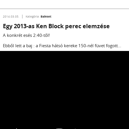
Baleset
2014.03.05.
Kategória:
Egy 2013-as Ken Block perec elemzése
A konkrét esés 2:40-től!
Ebből lett a baj : a Fiesta hátsó kereke 150-nél füvet fogott...