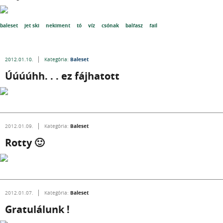
baleset
jet ski
nekiment
tó
víz
csónak
balfasz
fail
Baleset
2012.01.10.
Kategória:
Úúúúhh. . . ez fájhatott
Baleset
2012.01.09.
Kategória:
Rotty 🙂
Baleset
2012.01.07.
Kategória:
Gratulálunk !