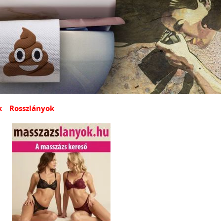
k
Rosszlányok