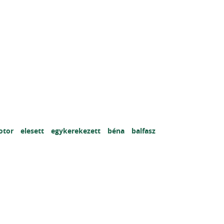
otor
elesett
egykerekezett
béna
balfasz