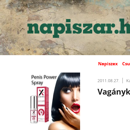
Napiszex
Csu
2011.08.27.
K
Vagányko