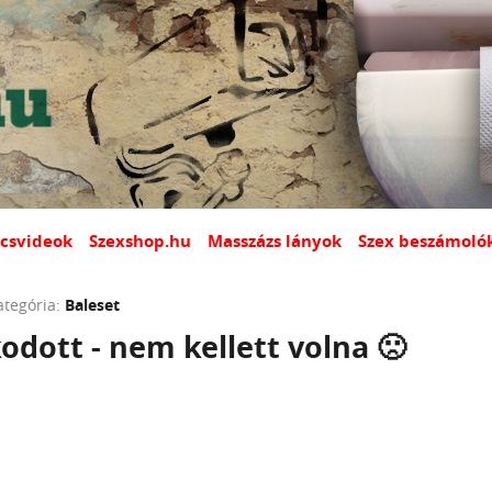
csvideok
Szexshop.hu
Masszázs lányok
Szex beszámoló
ategória:
Baleset
dott - nem kellett volna 🙁