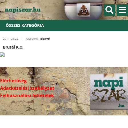
ÖSSZES KATEGÓRIA
Bunyó
2011.08.22.
Kategória:
Brutál K.O.
Elérhetőség
Adatkezelési szabályzat
Felhasználási feltételek