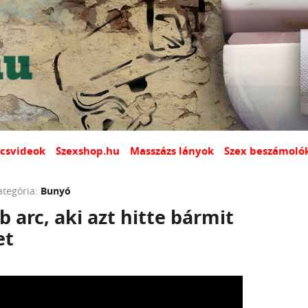
csvideok
Szexshop.hu
Masszázs lányok
Szex beszámoló
ategória:
Bunyó
b arc, aki azt hitte bármit
et