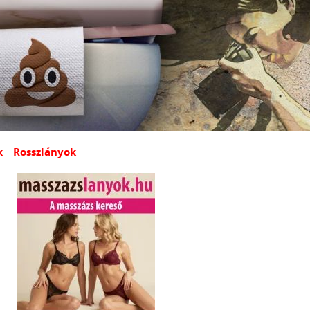
k
Rosszlányok