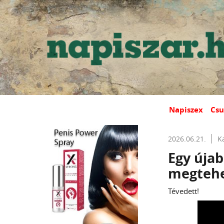
Napiszex
Csu
2026.06.21.
K
Egy újab
megteh
Tévedett!