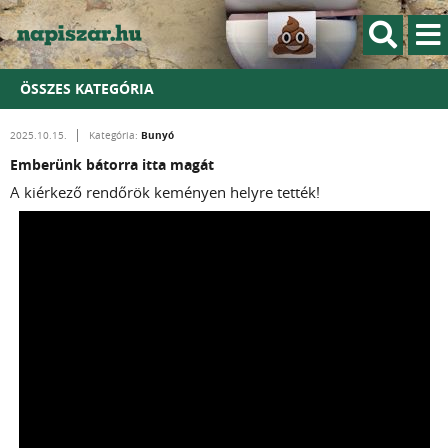
ÖSSZES KATEGÓRIA
Bunyó
2025.10.15.
Kategória:
Emberünk bátorra itta magát
A kiérkező rendőrök keményen helyre tették!