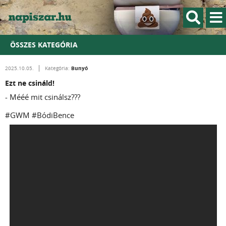
ÖSSZES KATEGÓRIA
Bunyó
2025.10.05.
Kategória:
Ezt ne csináld!
- Mééé mit csinálsz???
#GWM #BódiBence