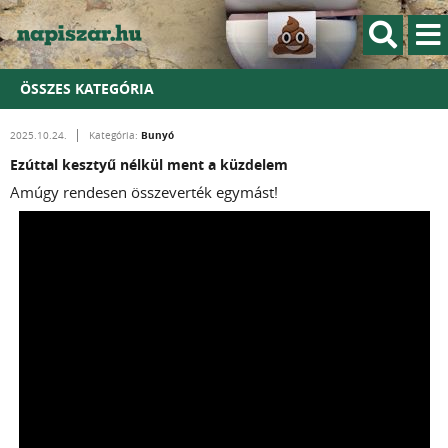
ÖSSZES KATEGÓRIA
Bunyó
2025.10.24.
Kategória:
Ezúttal kesztyű nélkül ment a küzdelem
Amúgy rendesen összeverték egymást!