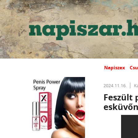
Napiszex
Csu
2024.11.16.
K
Feszült 
esküvő