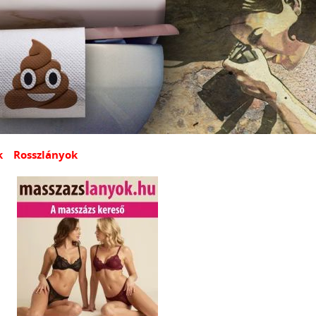
k
Rosszlányok