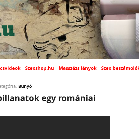
csvideok
Szexshop.hu
Masszázs lányok
Szex beszámoló
ategória:
Bunyó
pillanatok egy romániai
n