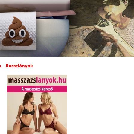
k
Rosszlányok