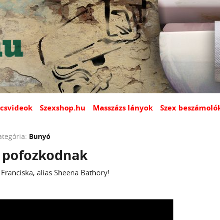
csvideok
Szexshop.hu
Masszázs lányok
Szex beszámoló
ategória:
Bunyó
 pofozkodnak
Franciska, alias Sheena Bathory!