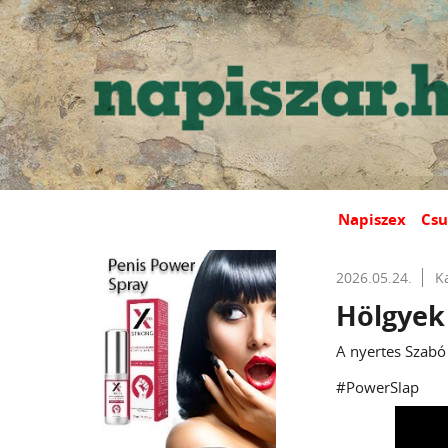
Napiszex
Csu
2026.05.24.
K
Hölgyek
A nyertes Szabó 
#PowerSlap