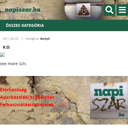
ÖSSZES KATEGÓRIA
Bunyó
2011.08.20.
Kategória:
K.O.
see more
Gifs
Elérhetőség
Adatkezelési szabályzat
Felhasználási feltételek