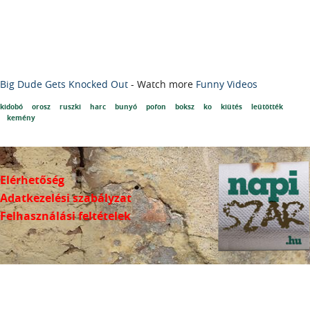
Big Dude Gets Knocked Out
- Watch more
Funny Videos
kidobó
orosz
ruszki
harc
bunyó
pofon
boksz
ko
kiütés
leütötték
kemény
Elérhetőség
Adatkezelési szabályzat
Felhasználási feltételek