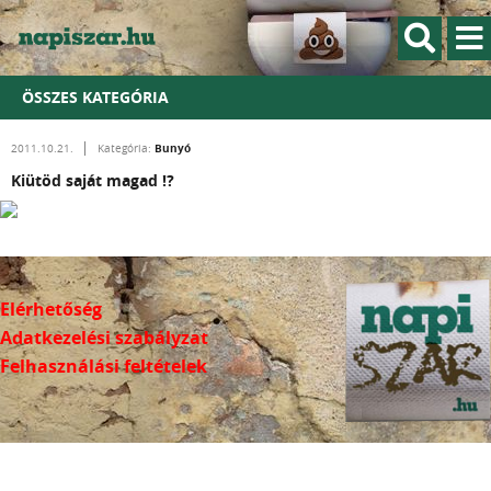
ÖSSZES KATEGÓRIA
Bunyó
2011.10.21.
Kategória:
Kiütöd saját magad !?
Elérhetőség
Adatkezelési szabályzat
Felhasználási feltételek