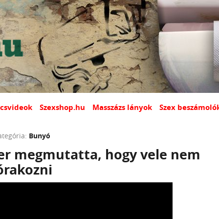
csvideok
Szexshop.hu
Masszázs lányok
Szex beszámoló
ategória:
Bunyó
er megmutatta, hogy vele nem
órakozni