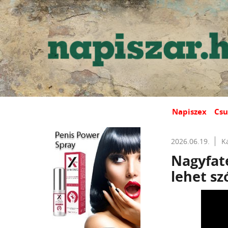
Napiszex
Csu
2026.06.19.
K
Nagyfat
lehet sz