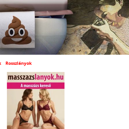
k
Rosszlányok