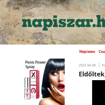
Napiszex
Csu
2025.04.08.
K
Eldőltek