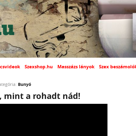
csvideok
Szexshop.hu
Masszázs lányok
Szex beszámoló
ategória:
Bunyó
, mint a rohadt nád!