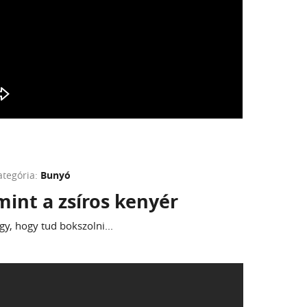
ategória:
Bunyó
mint a zsíros kenyér
gy, hogy tud bokszolni...