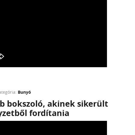
ategória:
Bunyó
b bokszoló, akinek sikerült
yzetből fordítania