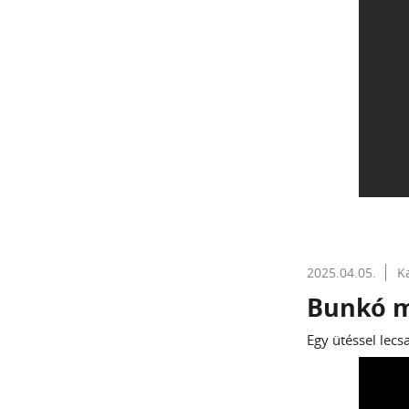
2025.04.05.
K
Bunkó m
Egy ütéssel lecs