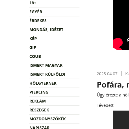
18+
EGYÉB
ÉRDEKES
MONDÁS, IDÉZET
KÉP
GIF
COUB
ISMERT MAGYAR
2025.04.07.
K
ISMERT KÜLFÖLDI
Pofára, 
HÖLGYEKNEK
PIERCING
Úgy érezte a höl
REKLÁM
Tévedett!
RÉSZEGEK
MOZDONYSZŐKÉK
NAPISZAR