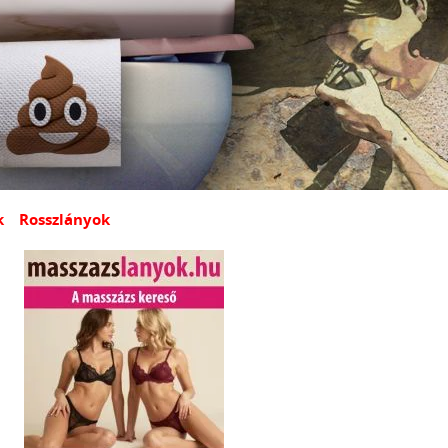
k
Rosszlányok