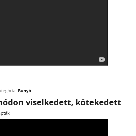
ategória:
Bunyó
ódon viselkedett, kötekedett
apták