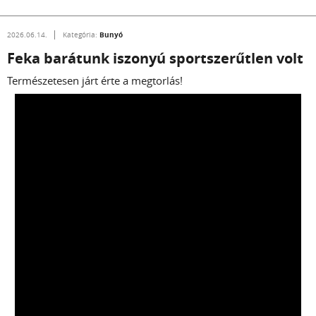
Bunyó
2026.06.14.
Kategória:
Feka barátunk iszonyú sportszerűtlen volt
Természetesen járt érte a megtorlás!