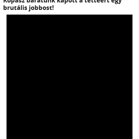
Kopasz barátunk kapott a tettéért egy
brutális jobbost!