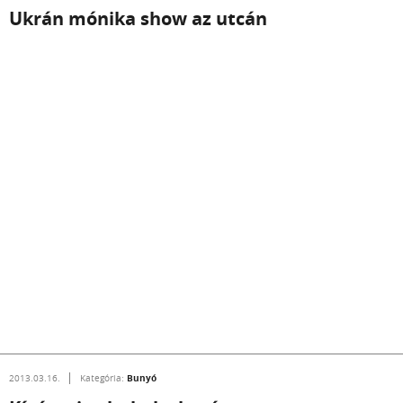
Ukrán mónika show az utcán
Bunyó
2013.03.16.
Kategória: