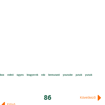
box
videó
ügyes
kisgyerek
edz
bemutató
youtube
jutub
yutub
86
Következő
Előző