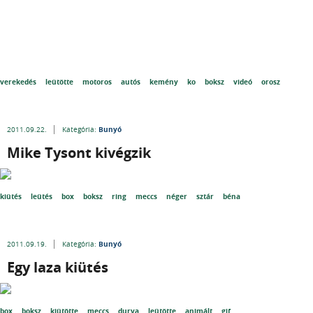
verekedés
leütötte
motoros
autós
kemény
ko
boksz
videó
orosz
Bunyó
2011.09.22.
Kategória:
Mike Tysont kivégzik
kiütés
leütés
box
boksz
ring
meccs
néger
sztár
béna
Bunyó
2011.09.19.
Kategória:
Egy laza kiütés
box
boksz
kiütötte
meccs
durva
leütötte
animált
gif