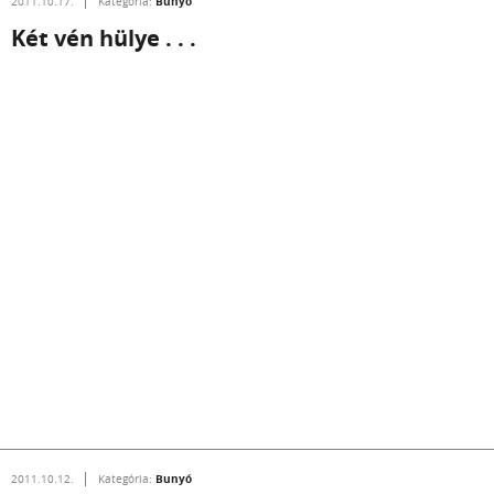
Bunyó
2011.10.17.
Kategória:
Két vén hülye . . .
Bunyó
2011.10.12.
Kategória: